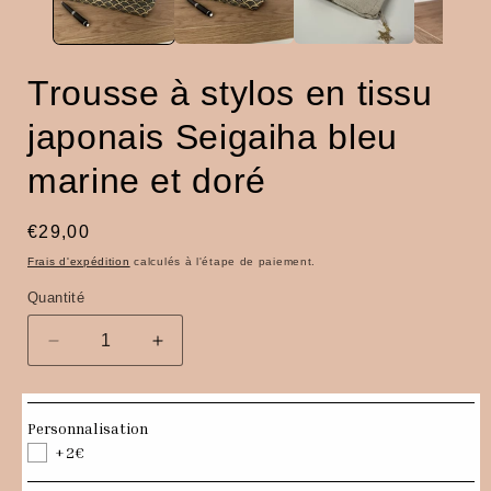
Trousse à stylos en tissu
japonais Seigaiha bleu
marine et doré
Prix
€29,00
habituel
Frais d'expédition
calculés à l'étape de paiement.
Quantité
Quantité
Réduire
Augmenter
la
la
quantité
quantité
de
de
Personnalisation
Trousse
Trousse
+2€
à
à
stylos
stylos