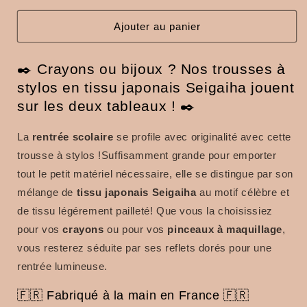
en
en
tissu
tissu
Ajouter au panier
japonais
japonais
Seigaiha
Seigaiha
✒️ Crayons ou bijoux ? Nos trousses à
bleu
bleu
marine
marine
stylos en tissu japonais Seigaiha jouent
et
et
sur les deux tableaux ! ✒️
doré
doré
La
rentrée scolaire
se profile avec originalité avec cette
trousse à stylos !Suffisamment grande pour emporter
tout le petit matériel nécessaire, elle se distingue par son
mélange de
tissu japonais Seigaiha
au motif célèbre et
de tissu légérement pailleté! Que vous la choisissiez
pour vos
crayons
ou pour vos
pinceaux à maquillage
,
vous resterez séduite par ses reflets dorés pour une
rentrée lumineuse.
🇫🇷 Fabriqué à la main en France 🇫🇷