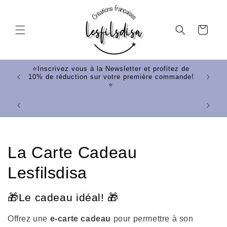
et
passer
au
Panier
contenu
tez de
⭐Inscrivez vous à la Newsletter et profitez de
mande!
10% de réduction sur votre première commande!
⭐
⭐Votr
C
La Carte Cadeau
o
Lesfilsdisa
l
🎁Le cadeau idéal! 🎁
l
Offrez une
e-carte cadeau
pour permettre à son