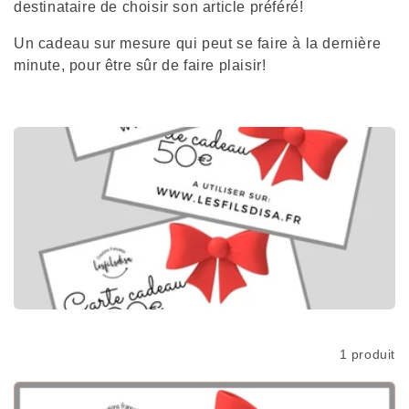
e
destinataire de choisir son article préféré!
c
Un cadeau sur mesure qui peut se faire à la dernière
minute, pour être sûr de faire plaisir!
t
i
o
n
:
Filtrer
1 produit