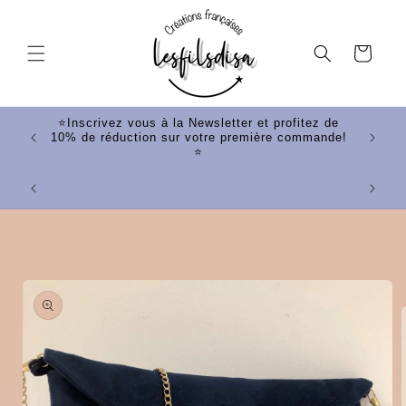
et
passer
au
Panier
contenu
tez de
⭐Inscrivez vous à la Newsletter et profitez de
mande!
10% de réduction sur votre première commande!
⭐
⭐Votr
Passer aux
informations
produits