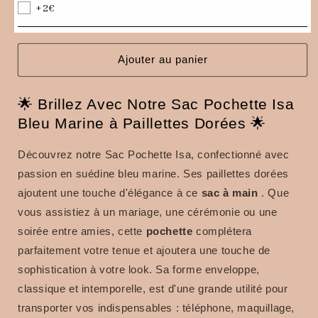
Sac
Sac
+2€
pochette
pochette
Isa
Isa
bleu
bleu
marine
marine
Ajouter au panier
à
à
paillettes
paillettes
🌟 Brillez Avec Notre Sac Pochette Isa
dorées
dorées
Bleu Marine à Paillettes Dorées 🌟
Découvrez notre Sac Pochette Isa, confectionné avec
passion en suédine bleu marine. Ses paillettes dorées
ajoutent une touche d'élégance à ce
sac
à main
. Que
vous assistiez à un mariage, une cérémonie ou une
soirée entre amies, cette
pochette
complétera
parfaitement votre tenue et ajoutera une touche de
sophistication à votre look. Sa forme enveloppe,
classique et intemporelle, est d'une grande utilité pour
transporter vos indispensables : téléphone, maquillage,