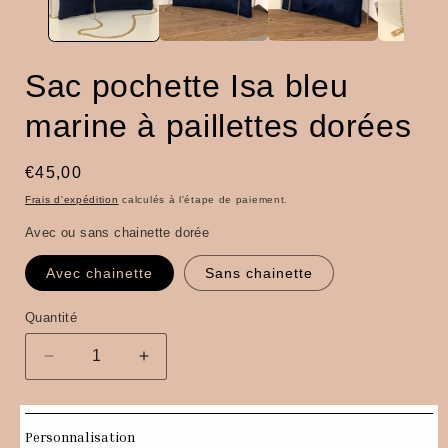
Sac pochette Isa bleu
marine à paillettes dorées
Prix
€45,00
habituel
Frais d'expédition
calculés à l'étape de paiement.
Avec ou sans chainette dorée
Avec chainette
Sans chainette
Quantité
Quantité
Réduire
Augmenter
la
la
quantité
quantité
de
de
Personnalisation