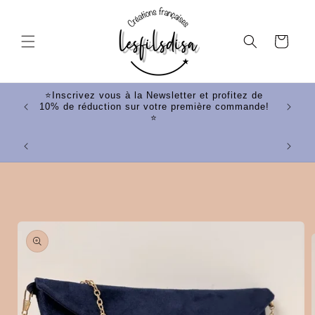
et
passer
au
Panier
contenu
tez de
⭐Inscrivez vous à la Newsletter et profitez de
mande!
10% de réduction sur votre première commande!
⭐
⭐Votr
Passer aux
informations
produits