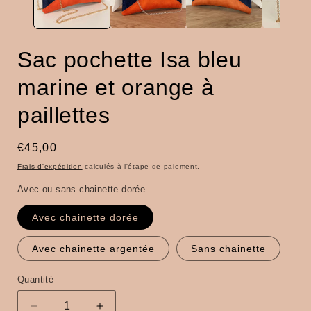
Sac pochette Isa bleu
marine et orange à
paillettes
Prix
€45,00
habituel
Frais d'expédition
calculés à l'étape de paiement.
Avec ou sans chainette dorée
Avec chainette dorée
Avec chainette argentée
Sans chainette
Quantité
Quantité