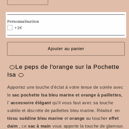
Réduire
Augmenter
la
la
quantité
quantité
de
de
Personnalisation
Sac
Sac
+2€
pochette
pochette
Isa
Isa
bleu
bleu
marine
marine
Ajouter au panier
et
et
orange
orange
🍊Le peps de l'orange sur la Pochette
à
à
paillettes
paillettes
Isa 🍊
Apportez une touche d'éclat à votre tenue de soirée avec
le
sac
pochette Isa
bleu marine et orange à paillettes,
l'
accessoire élégant
qu'il vous faut avec sa touche
subtile et discrète de paillettes bleu marine.
Réalisé
en
tissu
suédine bleu marine
et
orange
au toucher
effet
daim
, ce
sac à main
vous apporte la touche de glamour.