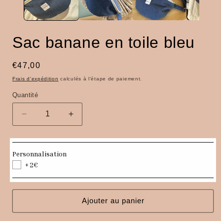
fenêtre
f
modale
Sac banane en toile bleu
Prix
€47,00
habituel
Frais d'expédition
calculés à l'étape de paiement.
Quantité
Quantité
Réduire
Augmenter
la
la
quantité
quantité
de
de
Personnalisation
Sac
Sac
+2€
banane
banane
en
en
toile
toile
bleu
bleu
Ajouter au panier