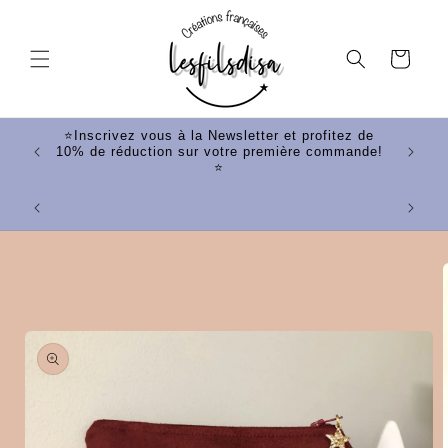
et
passer
au
Panier
contenu
tez de
⭐Inscrivez vous à la Newsletter et profitez de
mande!
10% de réduction sur votre première commande!
⭐
⭐Votr
Passer aux
informations
produits