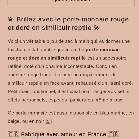
en
en
similicuir
similicuir
💫 Brillez avec le porte-monnaie rouge
reptile
reptile
et doré en similicuir reptile 💫
Voici un véritable bijou de sac à main qui va donner une
touche d'éclat à votre quotidien. Le
porte-monnaie
rouge et doré en similicuir reptile
est un accessoire
raffiné, doté d'un charme incontestable. Conçu en
suédine rouge franc, il arbore un empiècement de
similicuir reptile en face avant, rehaussé d'un liseré doré.
Petit mais fonctionnel, il est idéal pour ranger vos petits
effets personnels, espèces, papiers ou même bijoux.
Ce porte-monnaie est aussi disponible en bleu marine, en
beige, ou en noir
ici
!
🇫🇷 Fabriqué avec amour en France 🇫🇷