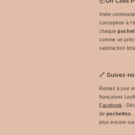
📦Un Colis P
Votre commande 
conception à l
chaque
pochet
comme un préc
satisfaction tota
🔗 Suivez-no
Restez à jour av
françaises Lesf
Facebook
. Déc
de
pochettes
plus encore sur