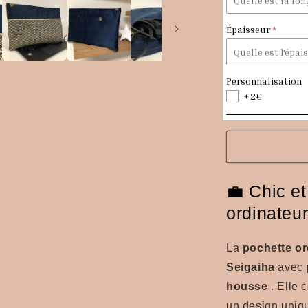
tissu
japonais
Épaisseur
Seigaiha
avec
poche
chargeur
Personnalisation
+2€
💼 Chic et
ordinateur
La
pochette or
Seigaiha
avec
housse
. Elle 
un design uniqu