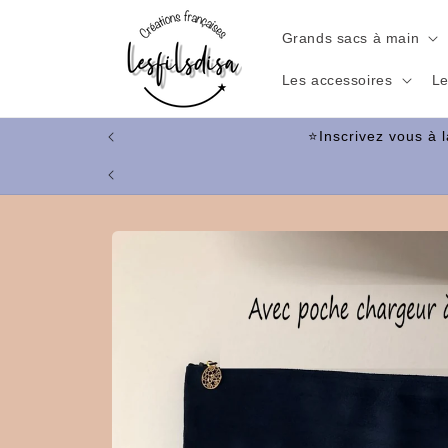
et
passer
Grands sacs à main
au
contenu
Les accessoires
Le
Passer aux
informations
produits