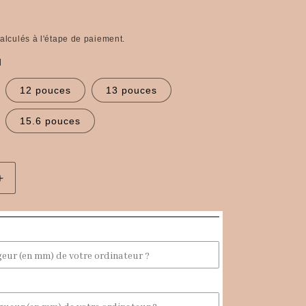
alculés à l'étape de paiement.
l
12 pouces
13 pouces
15.6 pouces
Augmenter
la
quantité
de
Pochette
ordinateur
bleu
marine
en