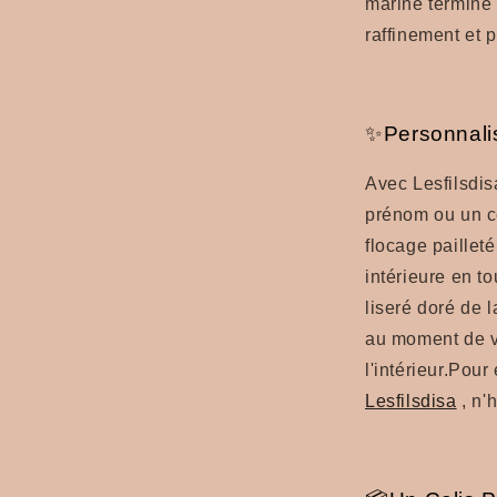
marine termine
raffinement et 
✨Personnali
Avec Lesfilsdis
prénom ou un c
flocage paillet
intérieure en t
liseré doré de 
au moment de v
l'intérieur.Pour
Lesfilsdisa
, n'