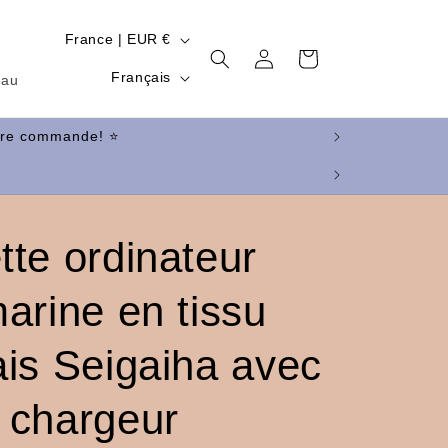
P
France | EUR €
Connexion
Panier
a
L
Français
eau
y
a
s
n
/
g
r
u
é
e
te ordinateur
g
i
arine en tissu
o
n
ais Seigaiha avec
 chargeur