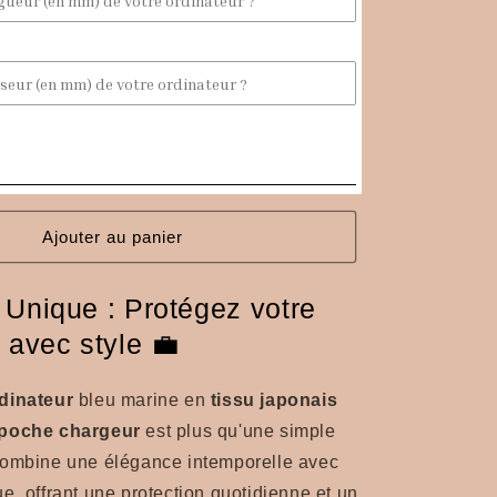
tissu
japonais
Seigaiha
avec
poche
chargeur
Ajouter au panier
 Unique : Protégez votre
 avec style 💼
dinateur
bleu marine en
tissu japonais
poche chargeur
est plus qu'une simple
combine une élégance intemporelle avec
e, offrant une protection quotidienne et un