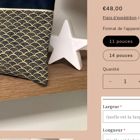
Prix
€48,00
habituel
Frais d'expédition
c
Format de l'apparei
11 pouces
14 pouces
Quantité
Quantité
Réduire
la
quantité
de
Largeur
Pochette
ordinateur
bleu
marine
Longueur
en