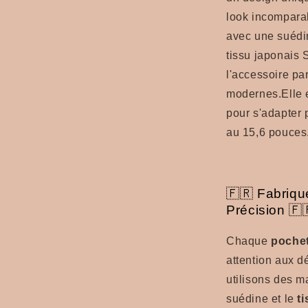
look incomparab
avec une suédin
tissu japonais 
l'accessoire par
modernes.Elle e
pour s'adapter 
au 15,6 pouces
🇫🇷 Fabriqu
Précision 🇫
Chaque
poche
attention aux dé
utilisons des m
suédine et le
t