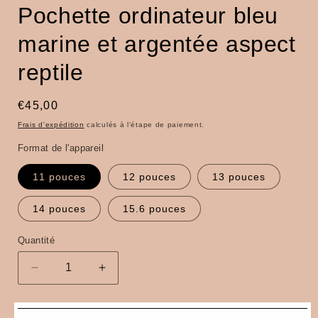
Pochette ordinateur bleu
marine et argentée aspect
reptile
Prix
€45,00
habituel
Frais d'expédition
calculés à l'étape de paiement.
Format de l'appareil
11 pouces
12 pouces
13 pouces
14 pouces
15.6 pouces
Quantité
Quantité
Réduire
Augmenter
la
la
quantité
quantité