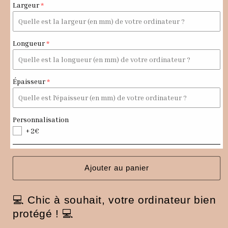
de
de
Largeur
Pochette
Pochette
ordinateur
ordinateur
bleu
bleu
marine
marine
Longueur
et
et
argentée
argentée
aspect
aspect
Épaisseur
reptile
reptile
Personnalisation
+2€
Ajouter au panier
💻 Chic à souhait, votre ordinateur bien
protégé !
💻